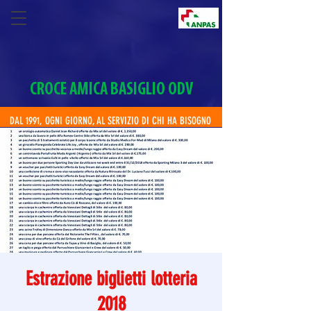
CROCE AMICA BASIGLIO ODV
DAL 1991, OGNI GIORNO, AL SERVIZIO DI CHI HA BISOGNO
Estrazione biglietti lotteria
2018