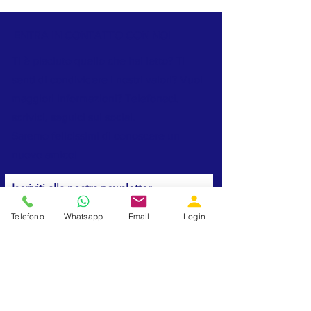
ENTRA IN CONTATTO CON NOI
Ti è piaciuto quello che hai letto? Ti
senti di condividere i nostri valori? Vuoi
maggiori informazioni? Telefonaci,
scrivici, seguici sui social.
Saremo felicissimi di conoscere un
nuovo amico!
Iscriviti alla nostra newsletter
Telefono
Whatsapp
Email
Login