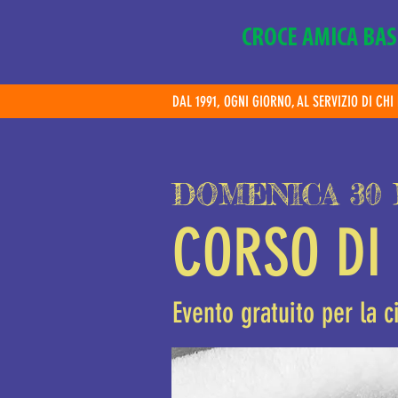
CROCE AMICA BAS
DAL 1991, OGNI GIORNO, AL SERVIZIO DI CH
DOMENICA 30 M
CORSO DI
Evento gratuito per la c