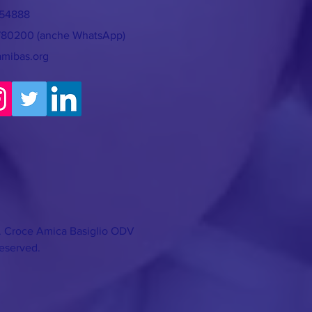
754888
780200 (anche WhatsApp)
amibas.org
. Croce Amica Basiglio ODV
Reserved.