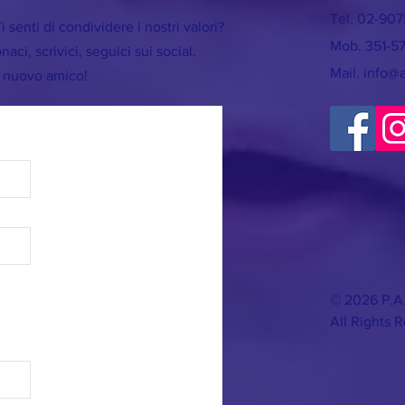
Tel. 02-90
i senti di condividere i nostri valori?
Mob. 351-5
ci, scrivici, seguici sui social.
Mail.
info@
n nuovo amico!
© 2026 P.A
All Rights 