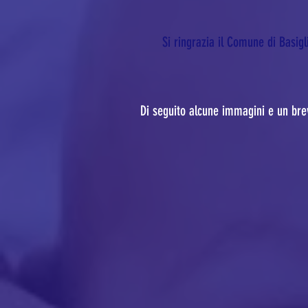
Si ringrazia il Comune di Basigl
Di seguito alcune immagini e un brev