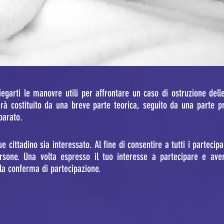
L
'
A
piegarti le manovre utili per affrontare un caso di ostruzione dell
arà costituito da una breve parte teorica, seguito da una parte p
M
mparato.
e cittadino sia interessato. Al fine di consentire a tutti i parteci
I
sone. Una volta espresso il tuo interesse a partecipare e aver
 la conferma di partecipazione.
C