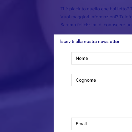
Ti è piaciuto quello che hai letto? T
Vuoi maggiori informazioni? Telefona
Saremo felicissimi di conoscere u
Iscriviti alla nostra newsletter