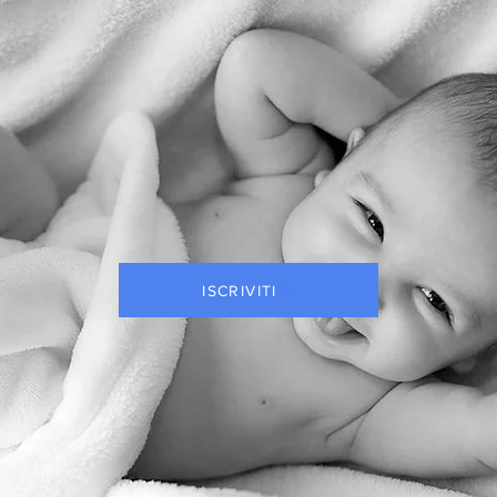
E
T
T
O 
ISCRIVITI
P
E
R 