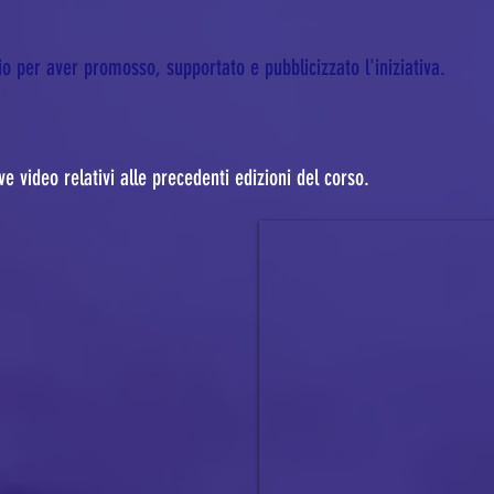
A 
io per aver promosso, supportato e pubblicizzato l'iniziativa.
2
0
e video relativi alle precedenti edizioni del corso.
2
3
Dettagli