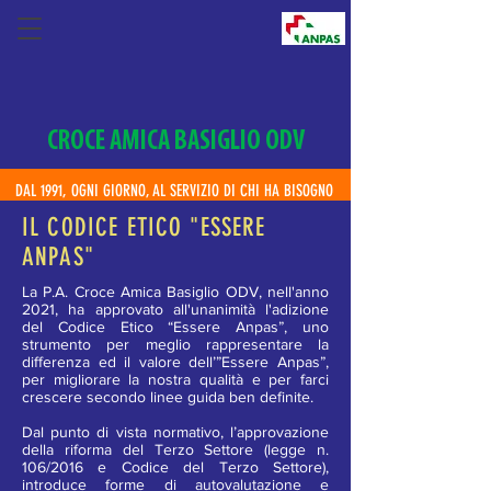
CROCE AMICA BASIGLIO ODV
DAL 1991, OGNI GIORNO, AL SERVIZIO DI CHI HA BISOGNO
IL CODICE ETICO "ESSERE
ANPAS"
La P.A. Croce Amica Basiglio ODV, nell'anno
2021, ha approvato all'unanimità l'adizione
del Codice Etico “Essere Anpas”, uno
strumento per meglio rappresentare la
differenza ed il valore dell’”Essere Anpas”,
per migliorare la nostra qualità e per farci
crescere secondo linee guida ben definite.
Dal punto di vista normativo, l’approvazione
della riforma del Terzo Settore (legge n.
106/2016 e Codice del Terzo Settore),
introduce forme di autovalutazione e