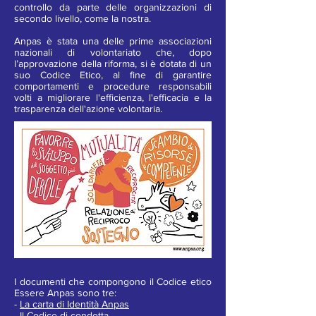
controllo da parte delle organizzazioni di
secondo livello, come la nostra.
Anpas è stata una delle prime associazioni
nazionali di volontariato che, dopo
l’approvazione della riforma, si è dotata di un
suo Codice Etico, al fine di garantire
comportamenti e procedure responsabili
volti a migliorare l'efficienza, l'efficacia e la
trasparenza dell'azione volontaria.
I documenti che compongono il Codice etico
Essere Anpas sono tre:
-
La carta di Identità Anpas
-
Il Codice di condotta